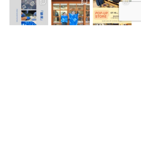
さらに読み込む
Instagram でフォロー
会社概要
法人
株式会社 うまの
名
代表
取締
馬野信吾
役