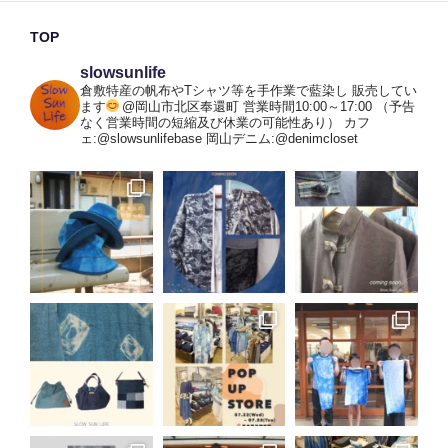
TOP
slowsunlife
倉敷特産の帆布やTシャツ等を手作業で藍染し
販売してい
ます
@岡山市北区奉還町
営業時間10:00～17:00
（予告
なく営業時間の短縮及び休業の可能性あり）
カフ
ェ:@slowsunlifebase
岡山デニム:@denimcloset