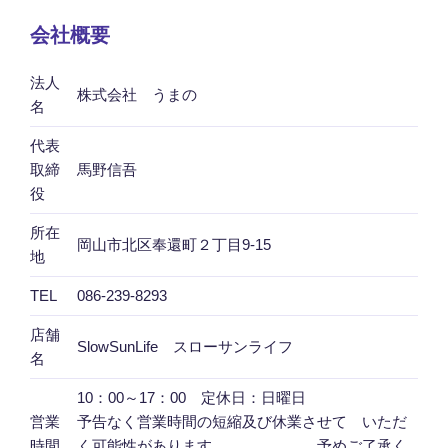
会社概要
法人
株式会社 うまの
名
代表
取締
馬野信吾
役
所在
岡山市北区奉還町２丁目9-15
地
TEL
086-239-8293
店舗
SlowSunLife スローサンライフ
名
10：00～17：00 定休日：日曜日
営業
予告なく営業時間の短縮及び休業させて いただ
時間
く可能性があります。 予めご了承く