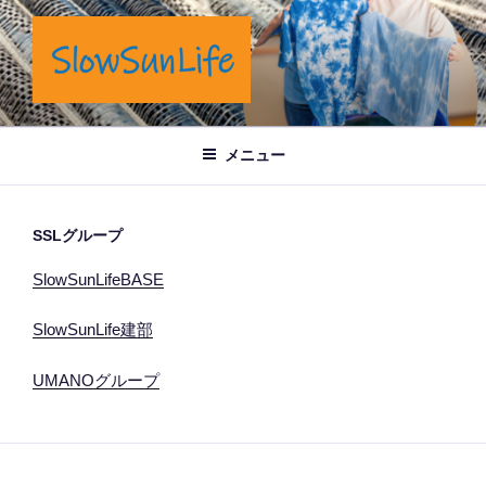
コ
ン
テ
ン
ツ
岡山市奉還町でカフェと藍染商品を製造販売しています。
へ
メニュー
ス
キ
ッ
SSLグループ
プ
SlowSunLifeBASE
SlowSunLife建部
UMANOグループ