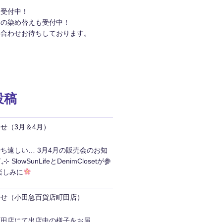
約受付中！
品の染め替えも受付中！
い合わせお待ちしております。
投稿
せ（3月＆4月）
ち遠しい… 3月4月の販売会のお知
 SlowSunLifeとDenimClosetが参
楽しみに
らせ（小田急百貨店町田店）
町田店にて出店中の様子をお届