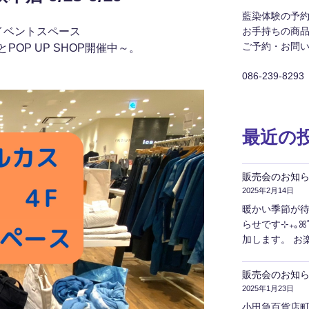
藍染体験の予
イベントスペース
お手持ちの商
ご予約・お問
tさんとPOP UP SHOP開催中～。
086-239-8293
最近の
販売会のお知ら
2025年2月14日
暖かい季節が待
らせです⊹₊｡ꕤ˚₊⊹
加します。 お
販売会のお知
2025年1月23日
小田急百貨店