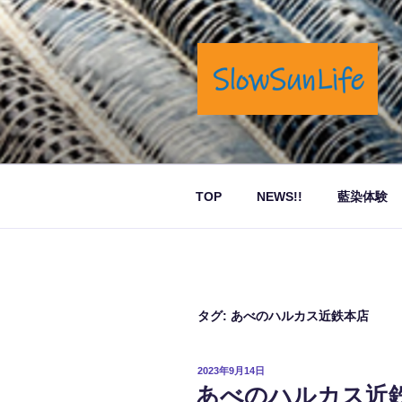
コ
ン
テ
ン
ツ
へ
岡山市奉還町でカフェと藍染商
ス
キ
ッ
TOP
NEWS!!
藍染体験
プ
タグ:
あべのハルカス近鉄本店
投
2023年9月14日
稿
あべのハルカス近鉄本店
日: