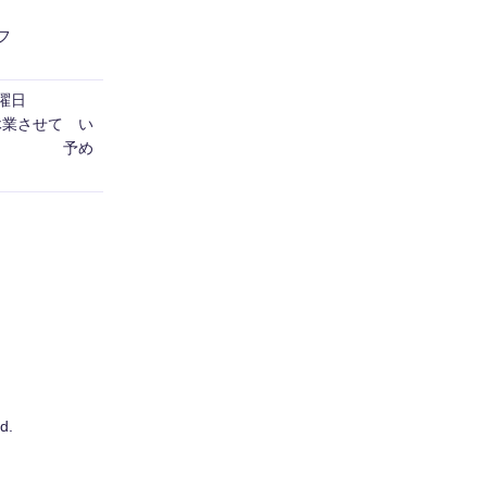
フ
日曜日
休業させて い
す。 予め
d.