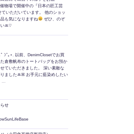
¸♬ 5階催物場で開催中の『日本の匠工芸
せていただいています。 他のショッ
商品も気になりますね
ぜひ、のぞ
いꔛ‬♡
☽˚｡⋆. 以前、DenimClosetでお買
いた倉敷帆布のトートバッグをお預か
せていただきました。 深い素敵な
りましたꔛ‬ꕤ お手元に藍染めしたい
 …
知らせ
lowSunLifeBase