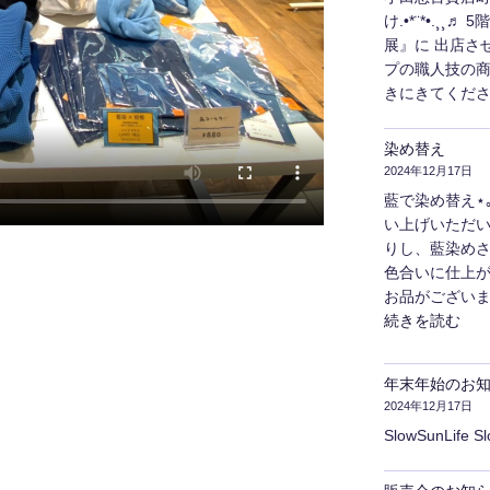
け.•*¨*•.¸
展』に 出店さ
プの職人技の
きにきてくださ
染め替え
2024年12月17日
藍で染め替え⋆｡˚
い上げいただ
りし、藍染めさ
色合いに仕上が
お品がございま
"染
続きを読む
め
替
年末年始のお
え"
2024年12月17日
の
SlowSunLife S