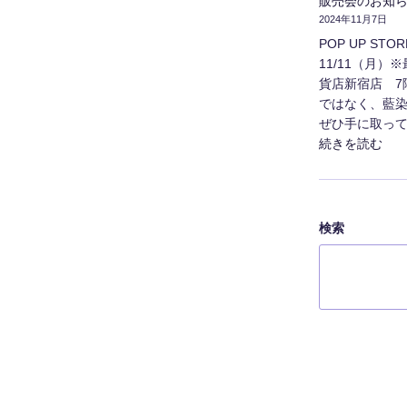
販売会のお知
2024年11月7日
POP UP ST
11/11（月）
貨店新宿店 7
ではなく、藍
ぜひ手に取って
"販
続きを読む
売
会
の
お
検索
知
ら
せ
（小
田
急
百
貨
店