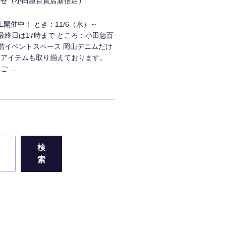
らせ（小田急百貨店新宿店）
ORE開催中！ とき：11/6（水）～
※最終日は17時まで ところ：小田急百
階イベントスペース 岡山デニムだけ
染アイテムも取り揃えております。
ご …
検
索