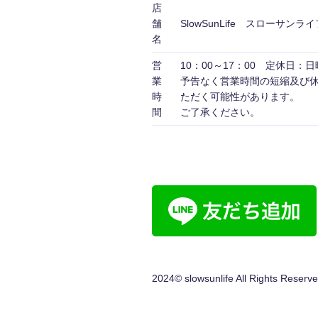
店
舗
SlowSunLife スローサンライ
名
営
10：00～17：00 定休日：
業
予告なく営業時間の短縮及び
時
ただく可能性がありま
間
ご了承ください。
2024© slowsunlife All Rights Reserve