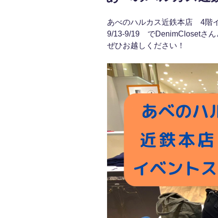
あべのハルカス近鉄本店 4階
9/13-9/19 でDenimClose
ぜひお越しください！