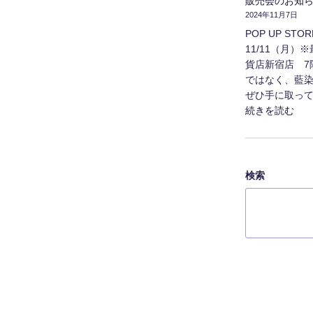
販売会のお知
2024年11月7日
POP UP ST
11/11（月）
貨店新宿店 7
ではなく、藍
ぜひ手に取って
"販
続きを読む
売
会
の
お
検索
知
ら
せ
（小
田
急
百
貨
店