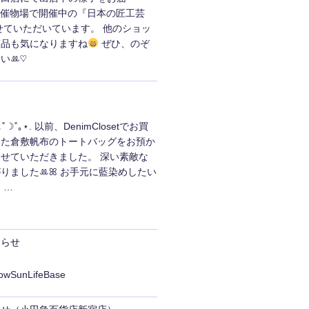
¸♬ 5階催物場で開催中の『日本の匠工芸
せていただいています。 他のショッ
商品も気になりますね
ぜひ、のぞ
いꔛ‬♡
☽˚｡⋆. 以前、DenimClosetでお買
いた倉敷帆布のトートバッグをお預か
せていただきました。 深い素敵な
りましたꔛ‬ꕤ お手元に藍染めしたい
 …
知らせ
lowSunLifeBase