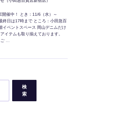
らせ（小田急百貨店新宿店）
ORE開催中！ とき：11/6（水）～
※最終日は17時まで ところ：小田急百
階イベントスペース 岡山デニムだけ
染アイテムも取り揃えております。
ご …
検
索