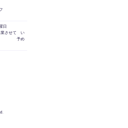
フ
日曜日
休業させて い
す。 予め
d.