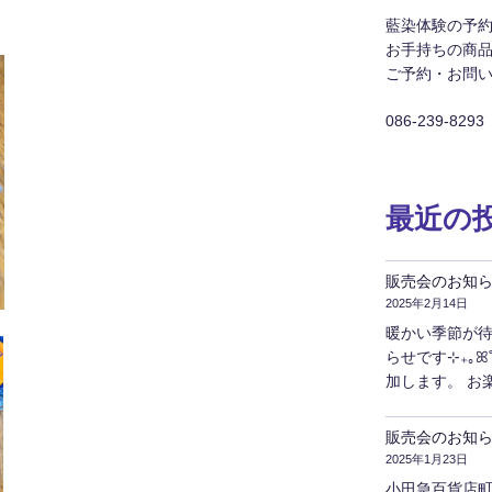
藍染体験の予
お手持ちの商
ご予約・お問
086-239-8293
最近の
販売会のお知ら
2025年2月14日
暖かい季節が待
らせです⊹₊｡ꕤ˚₊⊹
加します。 お
販売会のお知
2025年1月23日
小田急百貨店