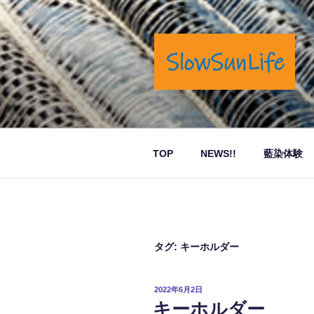
コ
ン
テ
ン
ツ
へ
岡山市奉還町でカフェと藍染商
ス
キ
ッ
TOP
NEWS!!
藍染体験
プ
タグ:
キーホルダー
投
2022年6月2日
稿
キーホルダー
日: