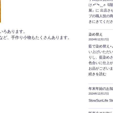
け.•*¨*•.¸
展』に 出店さ
プの職人技の
きにきてくださ
いろあります。
染め替え
など、手作り小物もたくさんあります。
2024年12月17日
藍で染め替え⋆｡˚
い上げいただ
りし、藍染めさ
色合いに仕上が
お品がございま
"染
続きを読む
め
替
年末年始のお
え"
2024年12月17日
の
SlowSunLife S