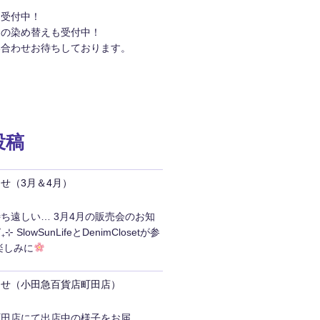
約受付中！
品の染め替えも受付中！
い合わせお待ちしております。
投稿
せ（3月＆4月）
ち遠しい… 3月4月の販売会のお知
 SlowSunLifeとDenimClosetが参
楽しみに
らせ（小田急百貨店町田店）
町田店にて出店中の様子をお届