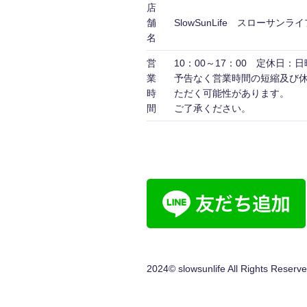
店
舗
SlowSunLife スローサンライ
名
営
10：00～17：00 定休日：
業
予告なく営業時間の短縮及び
時
ただく可能性がありま
間
ご了承ください。
2024© slowsunlife All Rights Reserve