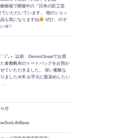
¸♬ 5階催物場で開催中の『日本の匠工芸
せていただいています。 他のショッ
商品も気になりますね
ぜひ、のぞ
いꔛ‬♡
☽˚｡⋆. 以前、DenimClosetでお買
いた倉敷帆布のトートバッグをお預か
せていただきました。 深い素敵な
りましたꔛ‬ꕤ お手元に藍染めしたい
 …
知らせ
lowSunLifeBase