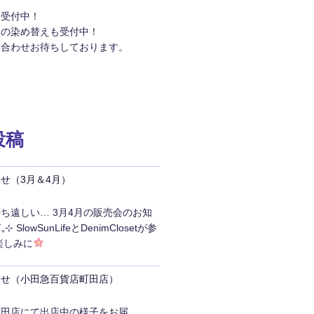
約受付中！
品の染め替えも受付中！
い合わせお待ちしております。
投稿
せ（3月＆4月）
ち遠しい… 3月4月の販売会のお知
 SlowSunLifeとDenimClosetが参
楽しみに
らせ（小田急百貨店町田店）
町田店にて出店中の様子をお届