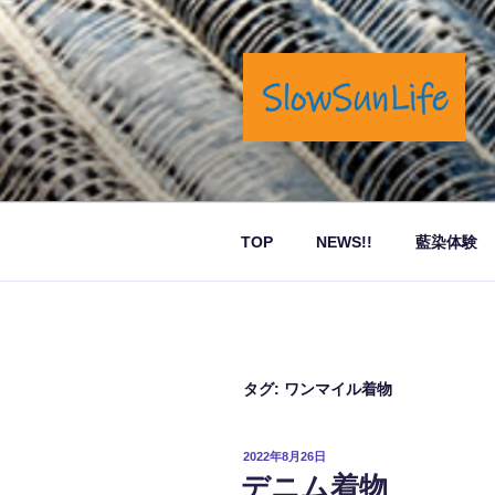
コ
ン
テ
ン
ツ
へ
岡山市奉還町でカフェと藍染商
ス
キ
ッ
TOP
NEWS!!
藍染体験
プ
タグ:
ワンマイル着物
投
2022年8月26日
稿
デニム着物
日: