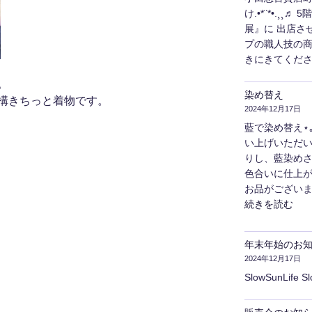
け.•*¨*•.¸
展』に 出店さ
プの職人技の
きにきてくださ
。
染め替え
構きちっと着物です。
2024年12月17日
藍で染め替え⋆｡˚
い上げいただ
りし、藍染めさ
色合いに仕上が
お品がございま
"染
続きを読む
め
替
年末年始のお
え"
2024年12月17日
の
SlowSunLife S