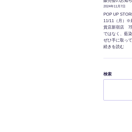
販売会のお知
2024年11月7日
POP UP ST
11/11（月）
貨店新宿店 7
ではなく、藍
ぜひ手に取って
"販
続きを読む
売
会
の
お
検索
知
ら
せ
（小
田
急
百
貨
店