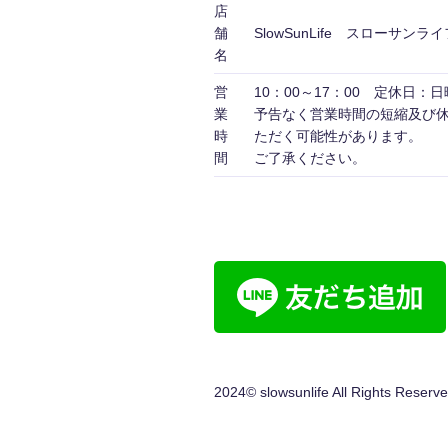
店
舗
SlowSunLife スローサンライ
名
営
10：00～17：00 定休日：
業
予告なく営業時間の短縮及び
時
ただく可能性がありま
間
ご了承ください。
2024© slowsunlife All Rights Reserve