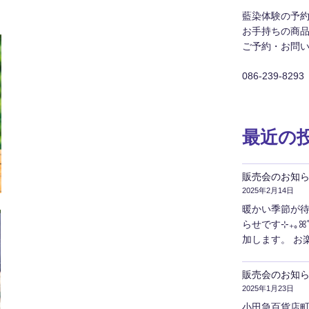
藍染体験の予
お手持ちの商
ご予約・お問
086-239-8293
最近の
販売会のお知ら
2025年2月14日
暖かい季節が待
らせです⊹₊｡ꕤ˚₊⊹
加します。 お
販売会のお知
2025年1月23日
小田急百貨店