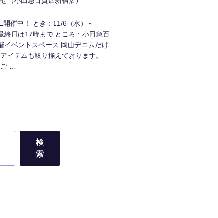
らせ（小田急百貨店新宿店）
ORE開催中！ とき：11/6（水）～
※最終日は17時まで ところ：小田急百
階イベントスペース 岡山デニムだけ
染アイテムも取り揃えております。
ご …
検
索