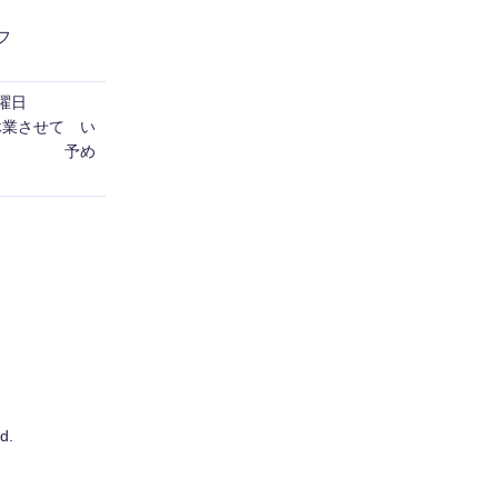
フ
日曜日
休業させて い
す。 予め
d.