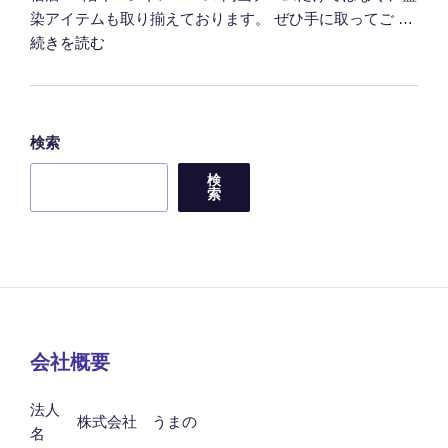
染アイテムも取り揃えております。 ぜひ手に取ってご …
"販
続きを読む
売
会
の
お
検索
知
検
ら
索
せ
（小
田
急
百
貨
店
会社概要
新
宿
法人
株式会社 うまの
店）"
名