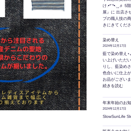
け.•*¨*•.¸
展』に 出店さ
プの職人技の
きにきてくださ
染め替え
2024年12月17日
藍で染め替え⋆｡˚
い上げいただ
りし、藍染めさ
色合いに仕上が
お品がございま
"染
続きを読む
め
替
年末年始のお
え"
2024年12月17日
の
SlowSunLife S