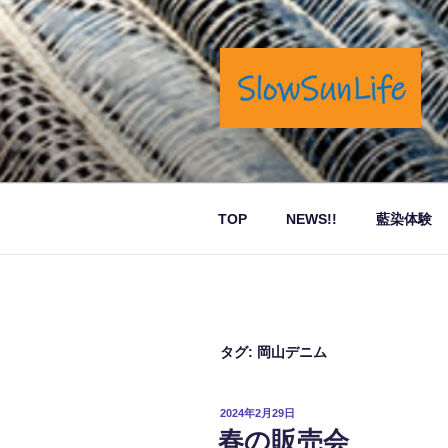
コ
ン
テ
ン
ツ
へ
岡山市奉還町でカフェと藍染商
ス
キ
ッ
TOP
NEWS!!
藍染体験
プ
タグ:
岡山デニム
投
2024年2月29日
稿
春の販売会
日: