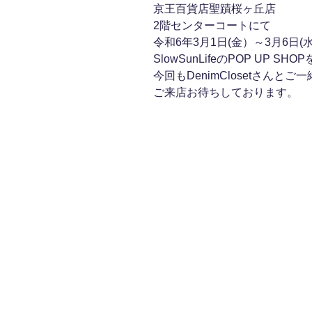
京王百貨店聖蹟桜ヶ丘店
2階センターコートにて
令和6年3月1日(金）～3月6日(
SlowSunLifeのPOP UP S
今回もDenimClosetさんとご
ご来店お待ちしております。