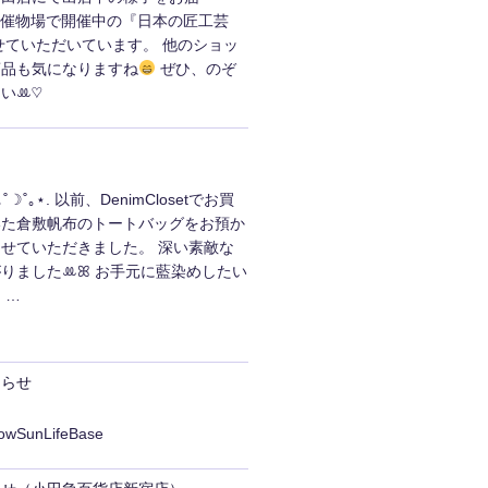
¸♬ 5階催物場で開催中の『日本の匠工芸
せていただいています。 他のショッ
商品も気になりますね
ぜひ、のぞ
いꔛ‬♡
☽˚｡⋆. 以前、DenimClosetでお買
いた倉敷帆布のトートバッグをお預か
せていただきました。 深い素敵な
りましたꔛ‬ꕤ お手元に藍染めしたい
 …
知らせ
lowSunLifeBase