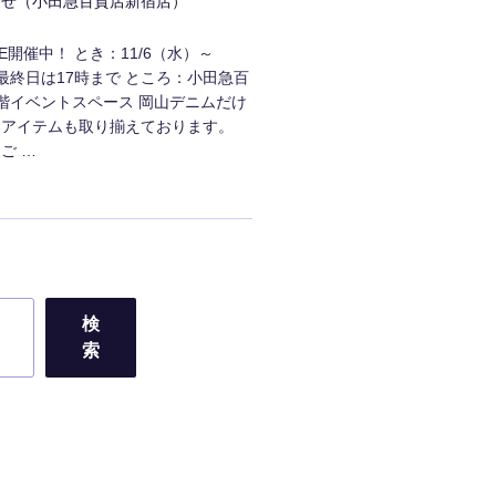
らせ（小田急百貨店新宿店）
ORE開催中！ とき：11/6（水）～
※最終日は17時まで ところ：小田急百
階イベントスペース 岡山デニムだけ
染アイテムも取り揃えております。
ご …
検
索