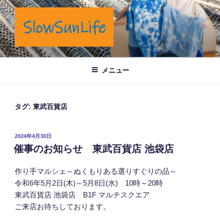
コ
ン
テ
ン
ツ
岡山市奉還町でカフェと藍染商品を製造販売しています。
へ
メニュー
ス
キ
ッ
タグ:
東武百貨店
プ
投
2024年4月30日
稿
催事のお知らせ 東武百貨店 池袋店
日:
作り手マルシェ～ぬくもりある選りすぐりの品～
令和6年5月2日(木)～5月8日(水) 10時～20時
東武百貨店 池袋店 B1F マルチスクエア
ご来店お待ちしております。