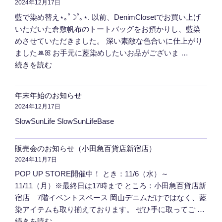
2024年12月17日
藍で染め替え⋆｡˚☽˚｡⋆. 以前、DenimClosetでお買い上げ
いただいた倉敷帆布のトートバッグをお預かりし、藍染
めさせていただきました。 深い素敵な色合いに仕上がり
ましたꔛ‬ꕤ お手元に藍染めしたいお品がございま …
"染
続きを読む
め
替
年末年始のお知らせ
え"
2024年12月17日
の
SlowSunLife SlowSunLifeBase
販売会のお知らせ（小田急百貨店新宿店）
2024年11月7日
POP UP STORE開催中！ とき：11/6（水）～
11/11（月）※最終日は17時まで ところ：小田急百貨店新
宿店 7階イベントスペース 岡山デニムだけではなく、藍
染アイテムも取り揃えております。 ぜひ手に取ってご …
"販
続きを読む