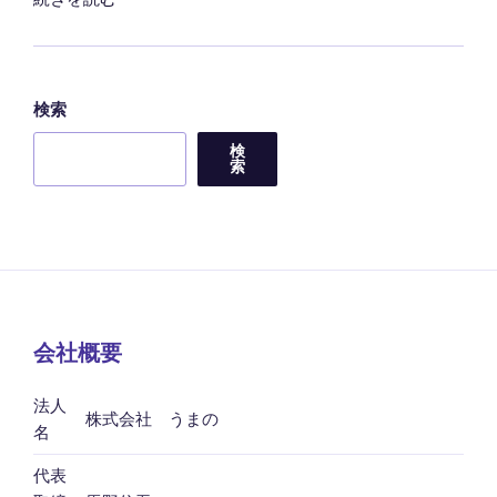
売
会
の
お
検索
知
検
ら
索
せ
（小
田
急
百
貨
店
会社概要
新
宿
法人
株式会社 うまの
店）"
名
の
代表