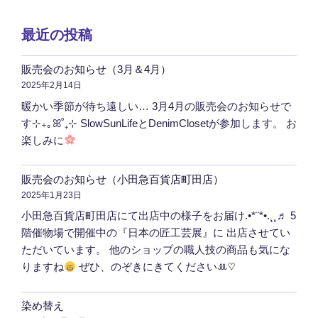
最近の投稿
販売会のお知らせ（3月＆4月）
2025年2月14日
暖かい季節が待ち遠しい… 3月4月の販売会のお知らせで
す⊹₊｡ꕤ˚₊⊹ SlowSunLifeとDenimClosetが参加します。 お
楽しみに
販売会のお知らせ（小田急百貨店町田店）
2025年1月23日
小田急百貨店町田店にて出店中の様子をお届け.•*¨*•.¸¸♬ 5
階催物場で開催中の『日本の匠工芸展』に 出店させてい
ただいています。 他のショップの職人技の商品も気にな
りますね
ぜひ、のぞきにきてくださいꔛ‬♡
染め替え