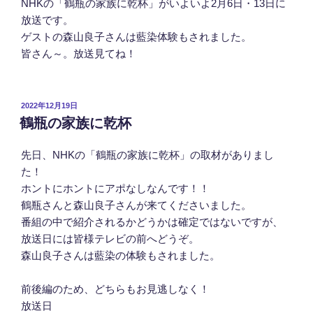
NHKの「鶴瓶の家族に乾杯」がいよいよ2月6日・13日に
放送です。
ゲストの森山良子さんは藍染体験もされました。
皆さん～。放送見てね！
投
2022年12月19日
稿
鶴瓶の家族に乾杯
日:
先日、NHKの「鶴瓶の家族に乾杯」の取材がありまし
た！
ホントにホントにアポなしなんです！！
鶴瓶さんと森山良子さんが来てくださいました。
番組の中で紹介されるかどうかは確定ではないですが、
放送日には皆様テレビの前へどうぞ。
森山良子さんは藍染の体験もされました。
前後編のため、どちらもお見逃しなく！
放送日