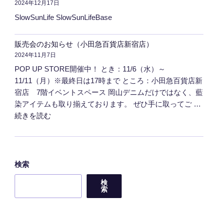
2024年12月17日
の
SlowSunLife SlowSunLifeBase
販売会のお知らせ（小田急百貨店新宿店）
2024年11月7日
POP UP STORE開催中！ とき：11/6（水）～
11/11（月）※最終日は17時まで ところ：小田急百貨店新
宿店 7階イベントスペース 岡山デニムだけではなく、藍
染アイテムも取り揃えております。 ぜひ手に取ってご …
"販
続きを読む
売
会
の
お
検索
知
検
ら
索
せ
（小