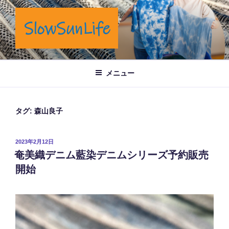
コ
ン
テ
ン
ツ
岡山市奉還町でカフェと藍染商品を製造販売しています。
へ
メニュー
ス
キ
ッ
タグ:
森山良子
プ
投
2023年2月12日
稿
奄美織デニム藍染デニムシリーズ予約販売
日:
開始