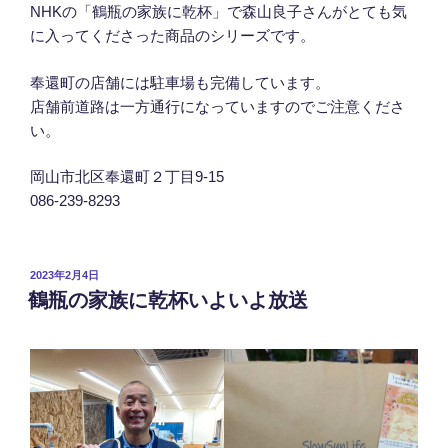
NHKの「鶴瓶の家族に乾杯」で森山良子さんがとても気
に入ってくださった商品のシリーズです。
奉還町の店舗には駐車場も完備しています。
店舗前道路は一方通行になっていますのでご注意くださ
い。
岡山市北区奉還町２丁目9-15
086-239-8293
投
2023年2月4日
稿
鶴瓶の家族に乾杯いよいよ放送
日: