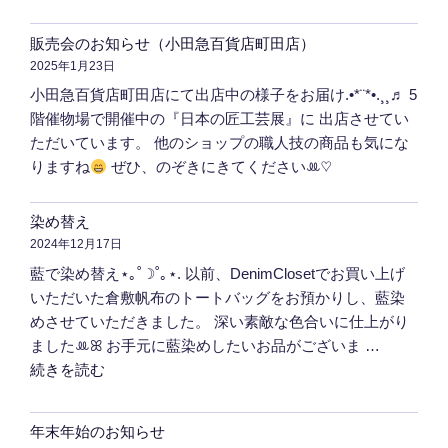
販売会のお知らせ（小田急百貨店町田店）
2025年1月23日
小田急百貨店町田店にて出店中の様子をお届け.•*¨*•.¸¸♬ 5
階催物場で開催中の『日本の匠工芸展』に 出店させてい
ただいています。 他のショップの職人技の商品も気にな
りますね
ぜひ、のぞきにきてくださいꔛ‬♡
染め替え
2024年12月17日
藍で染め替え⋆｡˚☽˚｡⋆. 以前、DenimClosetでお買い上げ
いただいた倉敷帆布のトートバッグをお預かりし、藍染
めさせていただきました。 深い素敵な色合いに仕上がり
ましたꔛ‬ꕤ お手元に藍染めしたいお品がございま …
"染
続きを読む
め
替
年末年始のお知らせ
え"