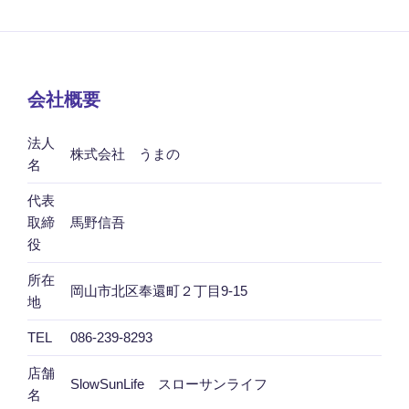
田
急
百
貨
店
会社概要
新
宿
法人
株式会社 うまの
店）"
名
の
代表
取締
馬野信吾
役
所在
岡山市北区奉還町２丁目9-15
地
TEL
086-239-8293
店舗
SlowSunLife スローサンライフ
名