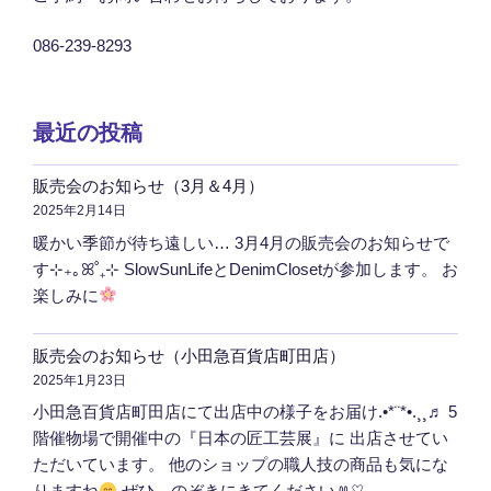
086-239-8293
最近の投稿
販売会のお知らせ（3月＆4月）
2025年2月14日
暖かい季節が待ち遠しい… 3月4月の販売会のお知らせで
す⊹₊｡ꕤ˚₊⊹ SlowSunLifeとDenimClosetが参加します。 お
楽しみに
販売会のお知らせ（小田急百貨店町田店）
2025年1月23日
小田急百貨店町田店にて出店中の様子をお届け.•*¨*•.¸¸♬ 5
階催物場で開催中の『日本の匠工芸展』に 出店させてい
ただいています。 他のショップの職人技の商品も気にな
りますね
ぜひ、のぞきにきてくださいꔛ‬♡