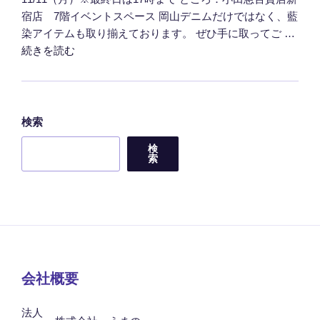
宿店 7階イベントスペース 岡山デニムだけではなく、藍
染アイテムも取り揃えております。 ぜひ手に取ってご …
"販
続きを読む
売
会
の
お
検索
知
検
ら
索
せ
（小
田
急
百
貨
店
会社概要
新
宿
法人