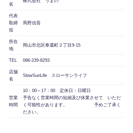
株式会社 うまの
店）"
名
の
代表
取締
馬野信吾
役
所在
岡山市北区奉還町２丁目9-15
地
TEL
086-239-8293
店舗
SlowSunLife スローサンライフ
名
10：00～17：00 定休日：日曜日
営業
予告なく営業時間の短縮及び休業させて いただ
時間
く可能性があります。 予めご了承く
ださい。