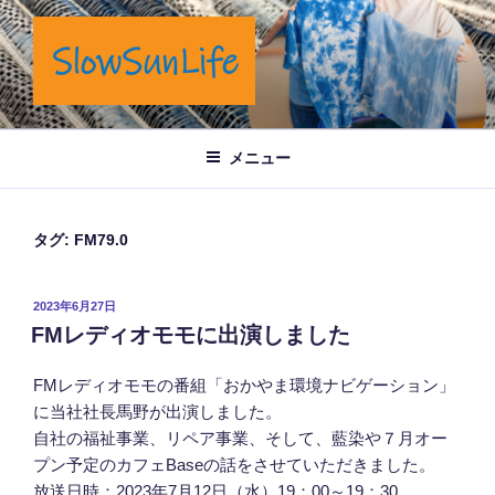
コ
ン
テ
ン
ツ
岡山市奉還町でカフェと藍染商品を製造販売しています。
へ
メニュー
ス
キ
ッ
タグ:
FM79.0
プ
投
2023年6月27日
稿
FMレディオモモに出演しました
日:
FMレディオモモの番組「おかやま環境ナビゲーション」
に当社社長馬野が出演しました。
自社の福祉事業、リペア事業、そして、藍染や７月オー
プン予定のカフェBaseの話をさせていただきました。
放送日時：2023年7月12日（水）19：00～19：30