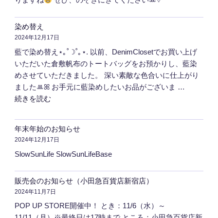
染め替え
2024年12月17日
藍で染め替え⋆｡˚☽˚｡⋆. 以前、DenimClosetでお買い上げ
いただいた倉敷帆布のトートバッグをお預かりし、藍染
めさせていただきました。 深い素敵な色合いに仕上がり
ましたꔛ‬ꕤ お手元に藍染めしたいお品がございま …
"染
続きを読む
め
替
年末年始のお知らせ
え"
2024年12月17日
の
SlowSunLife SlowSunLifeBase
販売会のお知らせ（小田急百貨店新宿店）
2024年11月7日
POP UP STORE開催中！ とき：11/6（水）～
11/11（月）※最終日は17時まで ところ：小田急百貨店新