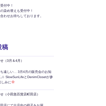
約受付中！
品の染め替えも受付中！
い合わせお待ちしております。
投稿
せ（3月＆4月）
ち遠しい… 3月4月の販売会のお知
 SlowSunLifeとDenimClosetが参
楽しみに
らせ（小田急百貨店町田店）
町田店にて出店中の様子をお届