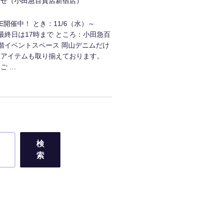
らせ（小田急百貨店新宿店）
ORE開催中！ とき：11/6（水）～
※最終日は17時まで ところ：小田急百
階イベントスペース 岡山デニムだけ
染アイテムも取り揃えております。
ご …
検
索