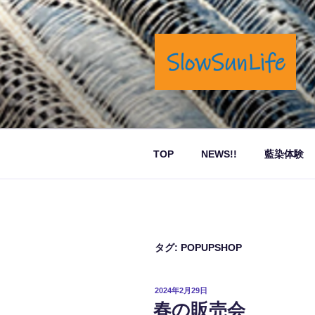
コ
ン
テ
ン
ツ
へ
岡山市奉還町でカフェと藍染商
ス
キ
ッ
TOP
NEWS!!
藍染体験
プ
タグ:
POPUPSHOP
投
2024年2月29日
稿
春の販売会
日: