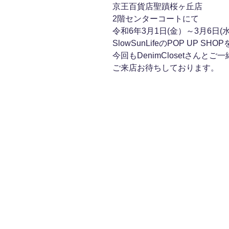
京王百貨店聖蹟桜ヶ丘店
2階センターコートにて
令和6年3月1日(金）～3月6日(
SlowSunLifeのPOP UP S
今回もDenimClosetさんとご
ご来店お待ちしております。