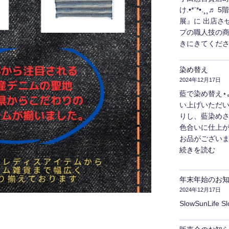
け.•*¨*•.¸
展』に 出店さ
プの職人技の
きにきてくださ
染め替え
2024年12月17日
藍で染め替え⋆｡˚
い上げいただ
りし、藍染めさ
色合いに仕上が
お品がございま
"染
続きを読む
め
替
年末年始のお
え"
2024年12月17日
の
SlowSunLife S