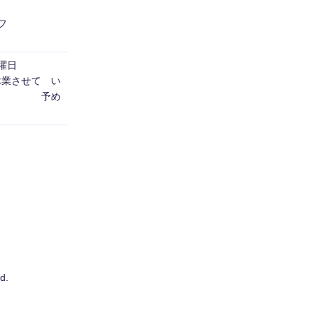
フ
日曜日
休業させて い
す。 予め
d.