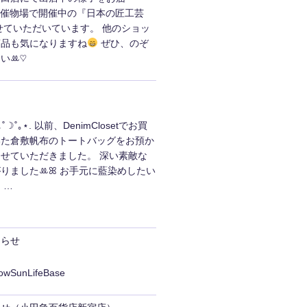
¸♬ 5階催物場で開催中の『日本の匠工芸
せていただいています。 他のショッ
商品も気になりますね
ぜひ、のぞ
いꔛ‬♡
☽˚｡⋆. 以前、DenimClosetでお買
いた倉敷帆布のトートバッグをお預か
せていただきました。 深い素敵な
りましたꔛ‬ꕤ お手元に藍染めしたい
 …
知らせ
lowSunLifeBase