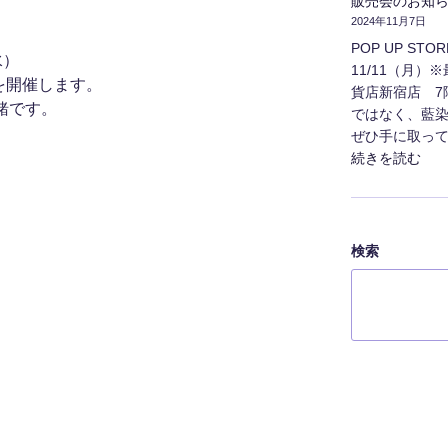
販売会のお知
2024年11月7日
POP UP ST
水）
11/11（月）
HOPを開催します。
貨店新宿店 7
一緒です。
ではなく、藍
ぜひ手に取って
"販
続きを読む
売
会
の
お
検索
知
ら
せ
（小
田
急
百
貨
店