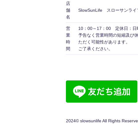
店
舗
SlowSunLife スローサンライ
名
営
10：00～17：00 定休日：
業
予告なく営業時間の短縮及び
時
ただく可能性がありま
間
ご了承ください。
2024© slowsunlife All Rights Reserve