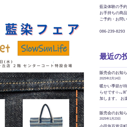
藍染体験の予
お手持ちの商
ご予約・お問
086-239-8293
最近の
販売会のお知ら
2025年2月14日
暖かい季節が待
らせです⊹₊｡ꕤ˚₊⊹
加します。 お
販売会のお知
2025年1月23日
小田急百貨店