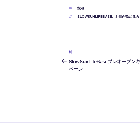
カ
投稿
テ
タ
SLOWSUNLIFEBASE
、
お酒が飲めるカ
ゴ
グ
リ
ー
投
前
前
稿
の
SlowSunLifeBaseプレオープン
投
ペーン
ナ
稿
ビ
ゲ
ー
シ
ョ
ン