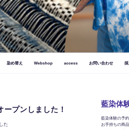
品を製造販売しています。
染め替え
Webshop
access
お問い合わせ
採
藍染体
Baseオープンしました！
藍染体験の予
した
お手持ちの商