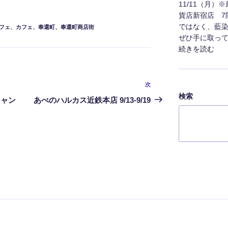
11/11（月）
貨店新宿店 7
ではなく、藍
フェ
、
カフェ
、
奉還町
、
奉還町商店街
ぜひ手に取って
"販
続きを読む
売
会
の
次
次
お
検索
の
キャン
あべのハルカス近鉄本店 9/13-9/19
知
投
ら
稿
せ
（小
田
急
百
貨
店
新
宿
店）"