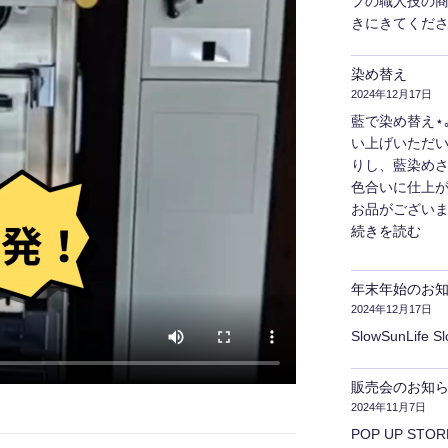
プの職人技の
きにきてくださ
染め替え
2024年12月17日
藍で染め替え⋆｡˚
い上げいただ
りし、藍染めさ
色合いに仕上が
お品がございま
"染
続きを読む
め
替
年末年始のお
え"
2024年12月17日
の
SlowSunLife S
販売会のお知
2024年11月7日
POP UP ST