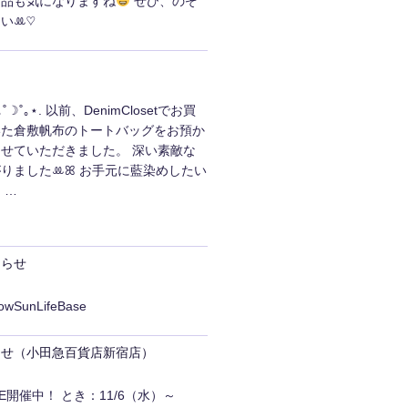
商品も気になりますね
ぜひ、のぞ
いꔛ‬♡
☽˚｡⋆. 以前、DenimClosetでお買
いた倉敷帆布のトートバッグをお預か
せていただきました。 深い素敵な
りましたꔛ‬ꕤ お手元に藍染めしたい
 …
知らせ
lowSunLifeBase
らせ（小田急百貨店新宿店）
ORE開催中！ とき：11/6（水）～