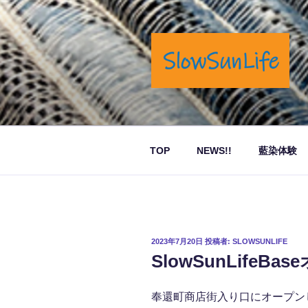
コ
ン
テ
ン
ツ
へ
岡山市奉還町でカフェと藍染商
ス
キ
ッ
TOP
NEWS!!
藍染体験
プ
投
2023年7月20日
投稿者:
SLOWSUNLIFE
稿
SlowSunLife
日:
奉還町商店街入り口にオープン