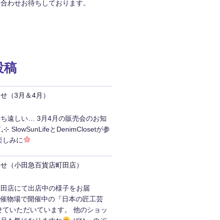
い合わせお待ちしております。
投稿
せ（3月＆4月）
ち遠しい… 3月4月の販売会のお知
 SlowSunLifeとDenimClosetが参
楽しみに
らせ（小田急百貨店町田店）
町田店にて出店中の様子をお届
¸♬ 5階催物場で開催中の『日本の匠工芸
せていただいています。 他のショッ