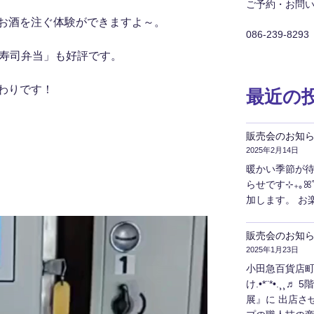
ご予約・お問
お酒を注ぐ体験ができますよ～。
086-239-8293
り寿司弁当」も好評です。
わりです！
最近の
販売会のお知ら
2025年2月14日
暖かい季節が待
らせです⊹₊｡ꕤ˚₊⊹
加します。 お
販売会のお知
2025年1月23日
小田急百貨店
け.•*¨*•.¸
展』に 出店さ