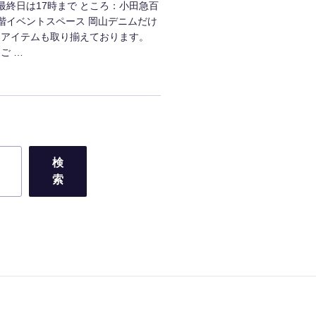
※最終日は17時まで ところ：小田急百
階イベントスペース 岡山デニムだけ
染アイテムも取り揃えております。
ご …
検
索