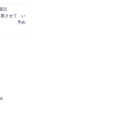
日曜日
休業させて い
す。 予め
d.